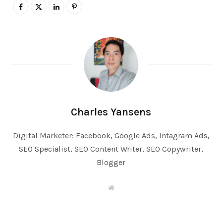
Charles Yansens
Digital Marketer: Facebook, Google Ads, Intagram Ads,
SEO Specialist, SEO Content Writer, SEO Copywriter,
Blogger
W
e
b
s
i