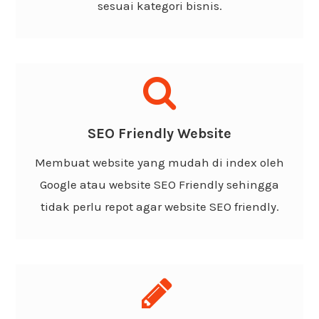
sesuai kategori bisnis.
Support SEO
Kami mendesain website elegan dan premium
SEO Friendly Website
yang tentunya sangat user friendly oleh mesin
Membuat website yang mudah di index oleh
pencari Google sehingga website cepat terindex
Google atau website SEO Friendly sehingga
Google.
tidak perlu repot agar website SEO friendly.
Support Content Writing