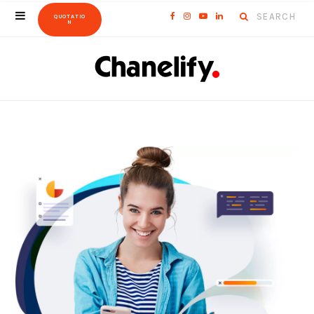
Search
F
I
Y
L
QUOTATIO
N
for:
a
n
o
i
c
s
u
n
e
t
T
k
b
a
u
e
o
g
b
d
o
r
e
I
k
a
n
m