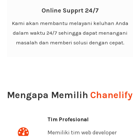
Membantu Anda kapan saja untuk melakukan
Online Supprt 24/7
perbaikan website apabila dibutuhkan dengan
Kami akan membantu melayani keluhan Anda
cepat dan cepat tanggap.
dalam waktu 24/7 sehingga dapat menangani
masalah dan memberi solusi dengan cepat.
Mengapa Memilih
Chanelify
Tim Profesional
Memiliki tim web developer