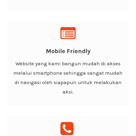
Support Mobile
Design website yang sangat mudah di akses
Mobile Friendly
melalui handphone atau smartphone dan
Website yang kami bangun mudah di akses
tentunya sangat cepat diakses.
melalui smartphone sehingga sangat mudah
di navigasi oleh siapapun untuk melakukan
aksi.
Support Team 24/7