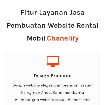
Fitur Layanan Jasa
Pembuatan Website Rental
Mobil
Chanelify
Design Elegan
Anda dapat memilih design yang sudah kami
Design Premium
sediakan atau dapat memberikan referensi
Design website elegan dan premium sesuai
desing website yang Anda inginkan yang
keinginan Anda. Kami membantu
tentunya akan terlihat elegan dan premium.
membangun website sesuai niche bisnis