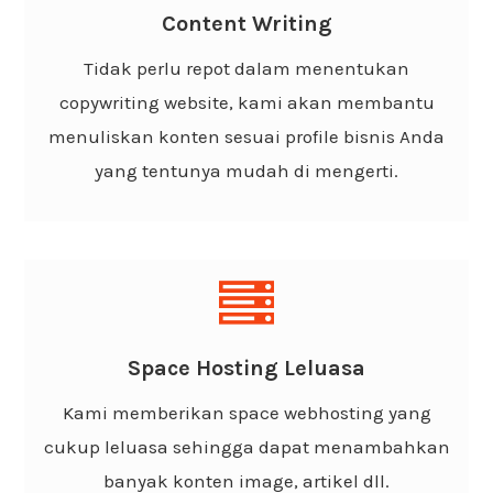
Website yang kami bangun sudah beserta
Content Writing
copywriting atau penulisan konten yang sesuai
Tidak perlu repot dalam menentukan
dengan tujuan atau visi misi bisnis dan
copywriting website, kami akan membantu
mudah di baca.
menuliskan konten sesuai profile bisnis Anda
yang tentunya mudah di mengerti.
Cloud Hosting Leluasa
Kami menggunakan webhosting terbaik dan di
Space Hosting Leluasa
support oleh cloud hosting dengan space yang
Kami memberikan space webhosting yang
cukup besar.
cukup leluasa sehingga dapat menambahkan
banyak konten image, artikel dll.