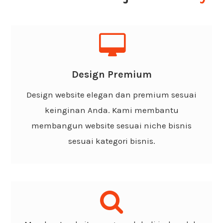
Design Elegan
Anda dapat memilih design yang sudah kami
Design Premium
sediakan atau dapat memberikan referensi
Design website elegan dan premium sesuai
desing website yang Anda inginkan yang
keinginan Anda. Kami membantu
tentunya akan terlihat elegan dan premium.
membangun website sesuai niche bisnis
sesuai kategori bisnis.
Support SEO
Kami mendesain website elegan dan premium