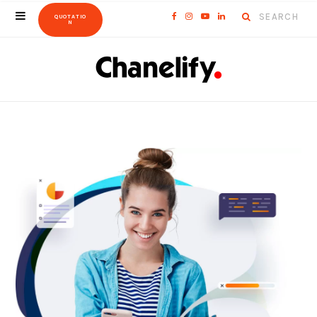
Search
F
I
Y
L
QUOTATIO
N
for:
a
n
o
i
c
s
u
n
e
t
T
k
b
a
u
e
o
g
b
d
o
r
e
I
k
a
n
m