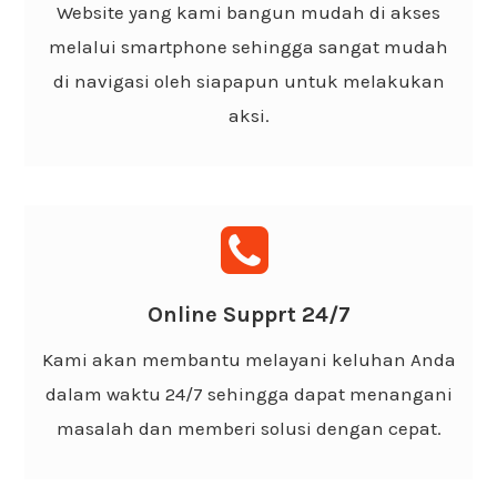
Website yang kami bangun mudah di akses
tentunya sangat cepat diakses.
melalui smartphone sehingga sangat mudah
di navigasi oleh siapapun untuk melakukan
aksi.
Support Team 24/7
Membantu Anda kapan saja untuk melakukan
Online Supprt 24/7
perbaikan website apabila dibutuhkan dengan
Kami akan membantu melayani keluhan Anda
cepat dan cepat tanggap.
dalam waktu 24/7 sehingga dapat menangani
masalah dan memberi solusi dengan cepat.