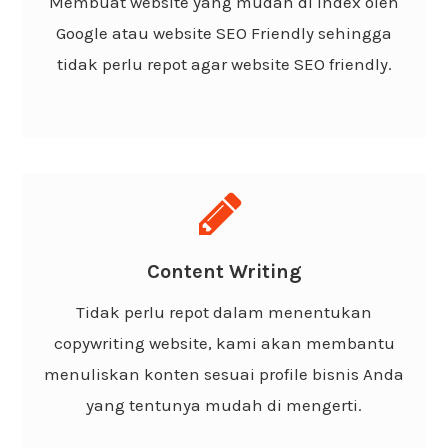
Membuat website yang mudah di index oleh
yang tentunya sangat user friendly oleh mesin
Google atau website SEO Friendly sehingga
pencari Google sehingga website cepat terindex
tidak perlu repot agar website SEO friendly.
Google.
Support Content Writing
Website yang kami bangun sudah beserta
Content Writing
copywriting atau penulisan konten yang sesuai
Tidak perlu repot dalam menentukan
dengan tujuan atau visi misi bisnis dan
copywriting website, kami akan membantu
mudah di baca.
menuliskan konten sesuai profile bisnis Anda
yang tentunya mudah di mengerti.