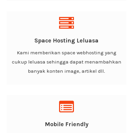
Cloud Hosting Leluasa
Kami menggunakan webhosting terbaik dan di
Space Hosting Leluasa
support oleh cloud hosting dengan space yang
Kami memberikan space webhosting yang
cukup besar.
cukup leluasa sehingga dapat menambahkan
banyak konten image, artikel dll.
Support Mobile
Design website yang sangat mudah di akses
Mobile Friendly
melalui handphone atau smartphone dan