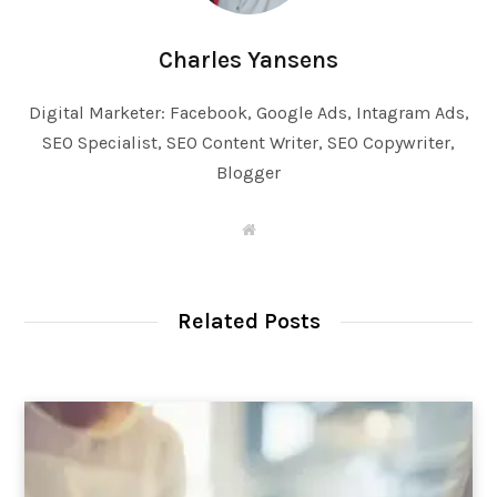
Charles Yansens
Digital Marketer: Facebook, Google Ads, Intagram Ads,
SEO Specialist, SEO Content Writer, SEO Copywriter,
Blogger
W
e
b
s
i
t
Related Posts
e