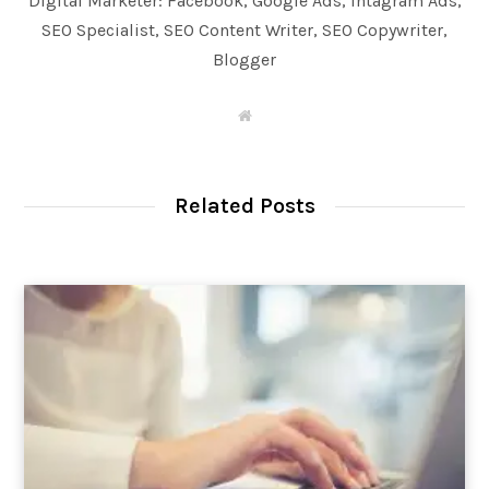
Digital Marketer: Facebook, Google Ads, Intagram Ads,
SEO Specialist, SEO Content Writer, SEO Copywriter,
Blogger
W
e
b
s
i
t
Related Posts
e