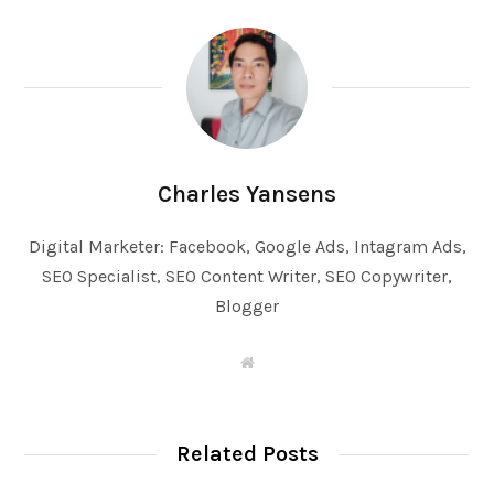
Charles Yansens
Digital Marketer: Facebook, Google Ads, Intagram Ads,
SEO Specialist, SEO Content Writer, SEO Copywriter,
Blogger
W
e
b
s
i
t
Related Posts
e