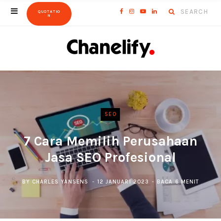
Search
F
I
Y
L
QUOTATIO
N
for:
a
n
o
i
c
s
u
n
e
t
T
k
b
a
u
e
o
g
b
d
SEO
o
r
e
I
7 Cara Memilih Perusahaan
k
a
n
Jasa SEO Profesional
m
BY
CHARLES YANSENS
12 JANUARI 2023
BACA 6 MENIT