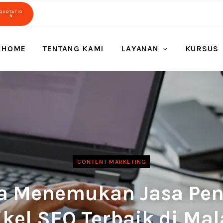
QUOTATIO
N
HOME
TENTANG KAMI
LAYANAN
KURSUS
CONTENT MARKETING
a Menemukan Jasa Pen
ikel SEO Terbaik di Ma