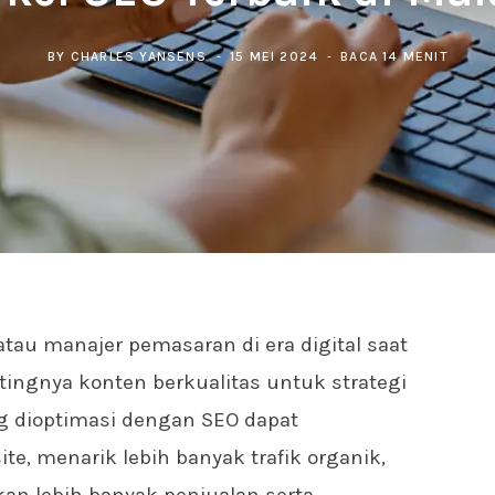
BY
CHARLES YANSENS
15 MEI 2024
BACA 14 MENIT
atau manajer pemasaran di era digital saat
tingnya konten berkualitas untuk strategi
 dioptimasi dengan SEO dapat
te, menarik lebih banyak trafik organik,
an lebih banyak penjualan serta