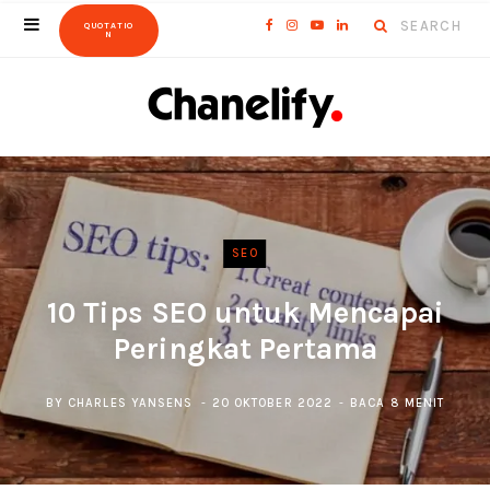
Search
F
I
Y
L
QUOTATIO
N
for:
a
n
o
i
c
s
u
n
e
t
T
k
b
a
u
e
o
g
b
d
SEO
o
r
e
I
10 Tips SEO untuk Mencapai
k
a
n
Peringkat Pertama
m
BY
CHARLES YANSENS
20 OKTOBER 2022
BACA 8 MENIT